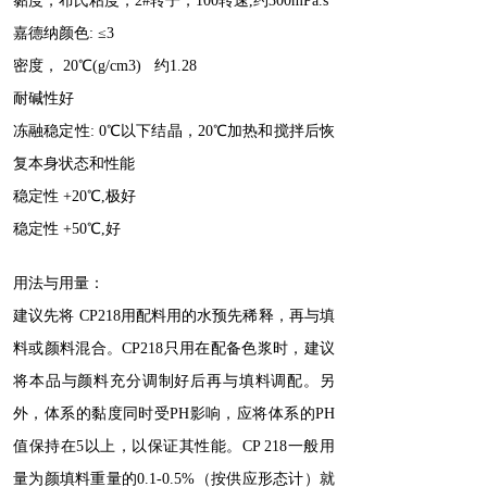
黏度，布氏粘度，2#转子，100转速,约300mPa.s
嘉德纳颜色: ≤3
密度， 20℃(g/cm3) 约1.28
耐碱性好
冻融稳定性: 0℃以下结晶，20℃加热和搅拌后恢
复本身状态和性能
稳定性 +20℃,极好
稳定性 +50℃,好
用法与用量：
建议先将 CP218用配料用的水预先稀释，再与填
料或颜料混合。CP218只用在配备色浆时，建议
将本品与颜料充分调制好后再与填料调配。另
外，体系的黏度同时受PH影响，应将体系的PH
值保持在5以上，以保证其性能。CP 218一般用
量为颜填料重量的0.1-0.5%（按供应形态计）就