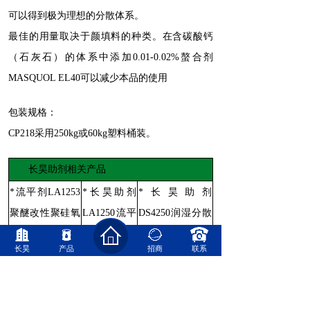
可以得到极为理想的分散体系。
最佳的用量取决于颜填料的种类。在含碳酸钙
（石灰石）的体系中添加0.01-0.02%螯合剂
MASQUOL EL40可以减少本品的使用
包装规格：
CP218采用250kg或60kg塑料桶装。
长昊助剂相关产品
*流平剂LA1253
*长昊助剂
*长昊助剂
聚醚改性聚硅氧
LA1250流平
DS4250润湿分散
烷助剂
剂
剂
长昊
产品
招商
联系
*DS4110溶剂型
*润湿分散剂
*耐水性分散剂
润湿分散剂
DS3199
CP203
*长昊助剂
*BD7732酸催化