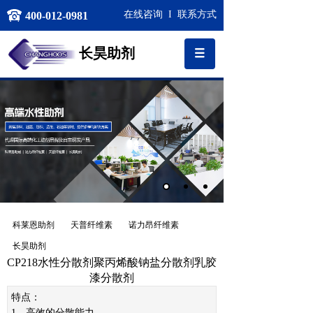
在线咨询
I
联系方式
400-012-0981
长昊
助剂
科莱恩助剂
天普纤维素
诺力昂纤维素
长昊助剂
CP218水性分散剂聚丙烯酸钠盐分散剂乳胶
漆分散剂
特点：
1、高效的分散能力